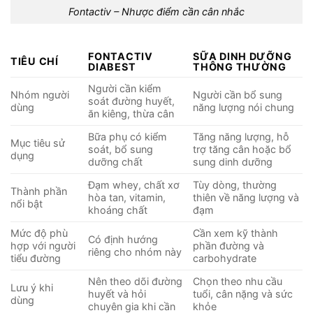
Fontactiv – Nhược điểm cần cân nhắc
FONTACTIV
SỮA DINH DƯỠNG
TIÊU CHÍ
DIABEST
THÔNG THƯỜNG
Người cần kiểm
Nhóm người
Người cần bổ sung
soát đường huyết,
dùng
năng lượng nói chung
ăn kiêng, thừa cân
Bữa phụ có kiểm
Tăng năng lượng, hỗ
Mục tiêu sử
soát, bổ sung
trợ tăng cân hoặc bổ
dụng
dưỡng chất
sung dinh dưỡng
Đạm whey, chất xơ
Tùy dòng, thường
Thành phần
hòa tan, vitamin,
thiên về năng lượng và
nổi bật
khoáng chất
đạm
Mức độ phù
Cần xem kỹ thành
Có định hướng
hợp với người
phần đường và
riêng cho nhóm này
tiểu đường
carbohydrate
Nên theo dõi đường
Chọn theo nhu cầu
Lưu ý khi
huyết và hỏi
tuổi, cân nặng và sức
dùng
chuyên gia khi cần
khỏe