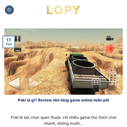
Chuyển
đến
nội
dung
17
Th4
Poki là gì? Review nền tảng game online miễn phí
Poki là lựa chọn quen thuộc với nhiều game thủ thích chơi
nhanh, không muốn...