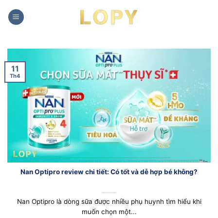
Chuyển
đến
nội
dung
11
Th4
Nan Optipro review chi tiết: Có tốt và dễ hợp bé không?
Nan Optipro là dòng sữa được nhiều phụ huynh tìm hiểu khi
muốn chọn một...