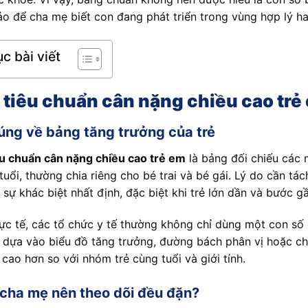
o để cha mẹ biết con đang phát triển trong vùng hợp lý h
c bài viết
 tiêu chuẩn cân nặng chiều cao trẻ
úng về bảng tăng trưởng của trẻ
u chuẩn cân nặng chiều cao trẻ em
là bảng đối chiếu các 
tuổi, thường chia riêng cho bé trai và bé gái. Lý do cần tách
sự khác biệt nhất định, đặc biệt khi trẻ lớn dần và bước gầ
ực tế, các tổ chức y tế thường không chỉ dùng một con số 
ể dựa vào biểu đồ tăng trưởng, đường bách phân vị hoặc ch
 cao hơn so với nhóm trẻ cùng tuổi và giới tính.
 cha mẹ nên theo dõi đều đặn?