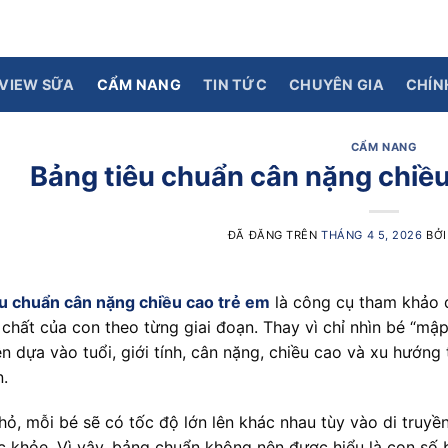
VIEW SỮA
CẨM NANG
TIN TỨC
CHUYÊN GIA
CHÍN
CẨM NANG
Bảng tiêu chuẩn cân nặng chiề
ĐÃ ĐĂNG TRÊN
THÁNG 4 5, 2026
BỞ
u chuẩn cân nặng chiều cao trẻ em
là công cụ tham khảo q
ể chất của con theo từng giai đoạn. Thay vì chỉ nhìn bé “mậ
n dựa vào tuổi, giới tính, cân nặng, chiều cao và xu hướng
.
nhỏ, mỗi bé sẽ có tốc độ lớn lên khác nhau tùy vào di truyề
c khỏe. Vì vậy, bảng chuẩn không nên được hiểu là con số 