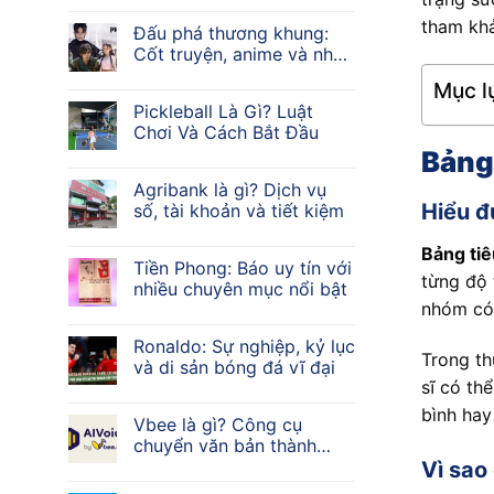
tham khả
Đấu phá thương khung:
Cốt truyện, anime và nhân
vật
Mục lụ
Pickleball Là Gì? Luật
Chơi Và Cách Bắt Đầu
Bảng
Agribank là gì? Dịch vụ
Hiểu đ
số, tài khoản và tiết kiệm
Bảng tiê
Tiền Phong: Báo uy tín với
từng độ 
nhiều chuyên mục nổi bật
nhóm có 
Ronaldo: Sự nghiệp, kỷ lục
Trong th
và di sản bóng đá vĩ đại
sĩ có th
bình hay
Vbee là gì? Công cụ
chuyển văn bản thành
giọng nói AI
Vì sao