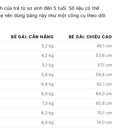
của trẻ từ sơ sinh đến 5 tuổi. Số liệu có thể
 mẹ nên dùng bảng này như một công cụ theo dõi
BÉ GÁI: CÂN NẶNG
BÉ GÁI: CHIỀU CAO
3,2 kg
49,1 cm
4,2 kg
53,6 cm
5,1 kg
57,1 cm
5,8 kg
59,8 cm
6,4 kg
62,1 cm
6,9 kg
64,0 cm
7,3 kg
65,8 cm
8,2 kg
70,1 cm
8,9 kg
74,0 cm