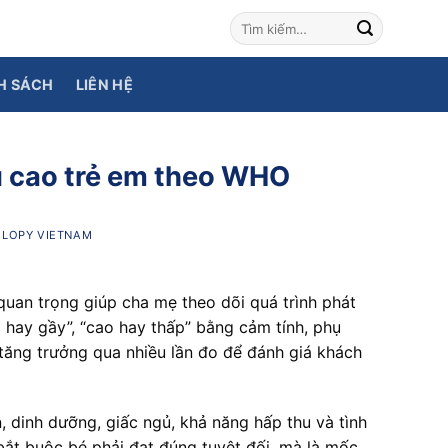
H SÁCH
LIÊN HỆ
u cao trẻ em theo WHO
I
LOPY VIETNAM
uan trọng giúp cha mẹ theo dõi quá trình phát
p hay gầy”, “cao hay thấp” bằng cảm tính, phụ
 tăng trưởng qua nhiều lần đo để đánh giá khách
n, dinh dưỡng, giấc ngủ, khả năng hấp thu và tình
bắt buộc bé phải đạt đúng tuyệt đối, mà là mốc