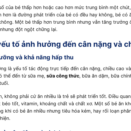
số của bé thấp hơn hoặc cao hơn mức trung bình một chút,
 hơn là đường phát triển của bé có đều hay không, bé có ă
không. Một bé thấp hơn trung bình nhưng vẫn tăng trưởng 
t nhưng đột ngột chững lại.
ếu tố ảnh hưởng đến cân nặng và ch
ưỡng và khả năng hấp thu
ng là yếu tố tác động trực tiếp đến cân nặng, chiều cao và
ó thể đến từ sữa mẹ,
sữa công thức
, bữa ăn dặm, bữa chí
tuổi.
n, không phải cứ ăn nhiều là trẻ sẽ phát triển tốt. Điều qua
t béo tốt, vitamin, khoáng chất và chất xơ. Một số bé ăn k
ng khi có bé ăn nhiều nhưng tiêu hóa kém, hay rối loạn ph
hiện.