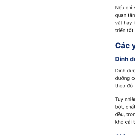
Nếu chỉ 
quan tâm
vặt hay 
triển tố
Các y
Dinh d
Dinh dưỡ
dưỡng c
theo độ 
Tuy nhiê
bột, chấ
đều, tro
khó cải t