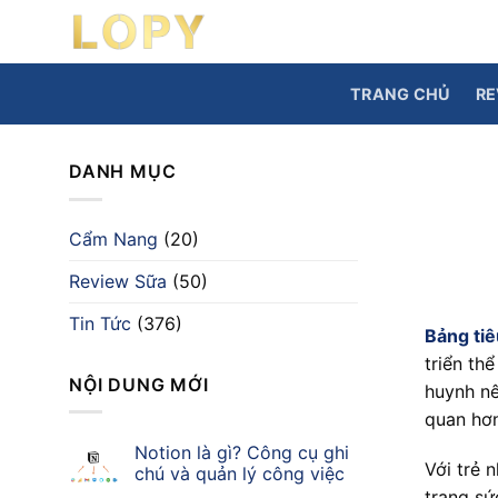
Chuyển
đến
nội
TRANG CHỦ
RE
dung
DANH MỤC
Cẩm Nang
(20)
Review Sữa
(50)
Tin Tức
(376)
Bảng tiê
triển th
NỘI DUNG MỚI
huynh nê
quan hơn
Notion là gì? Công cụ ghi
Với trẻ 
chú và quản lý công việc
trạng sứ