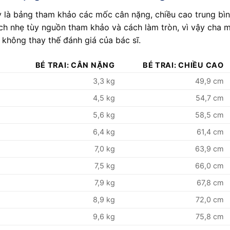
 là bảng tham khảo các mốc cân nặng, chiều cao trung bình 
ch nhẹ tùy nguồn tham khảo và cách làm tròn, vì vậy cha
 không thay thế đánh giá của bác sĩ.
BÉ TRAI: CÂN NẶNG
BÉ TRAI: CHIỀU CAO
3,3 kg
49,9 cm
4,5 kg
54,7 cm
5,6 kg
58,5 cm
6,4 kg
61,4 cm
7,0 kg
63,9 cm
7,5 kg
66,0 cm
7,9 kg
67,8 cm
8,9 kg
72,0 cm
9,6 kg
75,8 cm