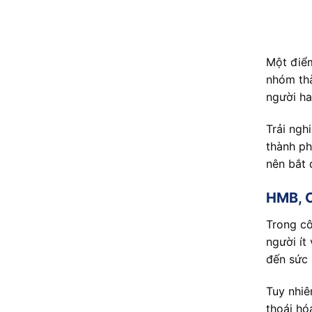
Một điể
nhóm thà
người ha
Trải ngh
thành ph
nên bắt 
HMB, C
Trong c
người ít
đến sức 
Tuy nhiê
thoái hó