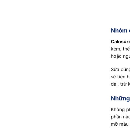
Nhóm đ
Calosur
kém, thể
hoặc ngư
Sữa cũng
sẽ tiện 
dài, trừ
Những 
Không ph
phần nào
mỡ máu h