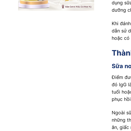
dụng sữa
dưỡng ch
Khi đánh
dẫn sử d
hoặc có 
Thành
Sữa no
Điểm đư
đó IgG l
tuổi hoặ
phục hồi
Ngoài sữ
những t
ăn, giấc