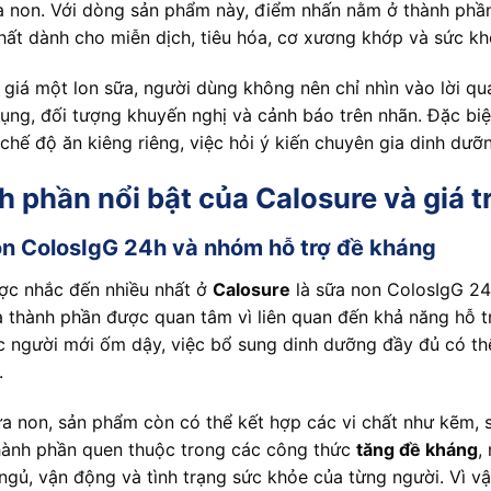
 non. Với dòng sản phẩm này, điểm nhấn nằm ở thành phầ
ất dành cho miễn dịch, tiêu hóa, cơ xương khớp và sức kh
 giá một lon sữa, người dùng không nên chỉ nhìn vào lời 
ụng, đối tượng khuyến nghị và cảnh báo trên nhãn. Đặc bi
chế độ ăn kiêng riêng, việc hỏi ý kiến chuyên gia dinh dưỡn
 phần nổi bật của Calosure và giá t
n ColosIgG 24h và nhóm hỗ trợ đề kháng
ợc nhắc đến nhiều nhất ở
Calosure
là sữa non ColosIgG 24
à thành phần được quan tâm vì liên quan đến khả năng hỗ tr
c người mới ốm dậy, việc bổ sung dinh dưỡng đầy đủ có thể
.
a non, sản phẩm còn có thể kết hợp các vi chất như kẽm, s
hành phần quen thuộc trong các công thức
tăng đề kháng
,
 ngủ, vận động và tình trạng sức khỏe của từng người. Vì vậ