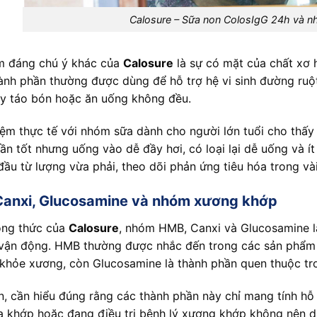
Calosure – Sữa non ColosIgG 24h và n
m đáng chú ý khác của
Calosure
là sự có mặt của chất xơ h
nh phần thường được dùng để hỗ trợ hệ vi sinh đường ruột, 
y táo bón hoặc ăn uống không đều.
iệm thực tế với nhóm sữa dành cho người lớn tuổi cho thấy 
ần tốt nhưng uống vào dễ đầy hơi, có loại lại dễ uống và í
đầu từ lượng vừa phải, theo dõi phản ứng tiêu hóa trong và
anxi, Glucosamine và nhóm xương khớp
ông thức của
Calosure
, nhóm HMB, Canxi và Glucosamine là
 vận động. HMB thường được nhắc đến trong các sản phẩm hỗ
khỏe xương, còn Glucosamine là thành phần quen thuộc t
n, cần hiểu đúng rằng các thành phần này chỉ mang tính hỗ
a khớp hoặc đang điều trị bệnh lý xương khớp không nên d