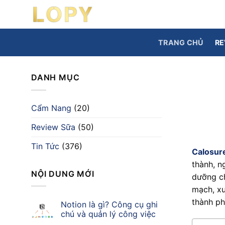
Chuyển
đến
nội
TRANG CHỦ
RE
dung
DANH MỤC
Cẩm Nang
(20)
Review Sữa
(50)
Tin Tức
(376)
Calosur
thành, n
NỘI DUNG MỚI
dưỡng ch
mạch, xư
thành ph
Notion là gì? Công cụ ghi
chú và quản lý công việc