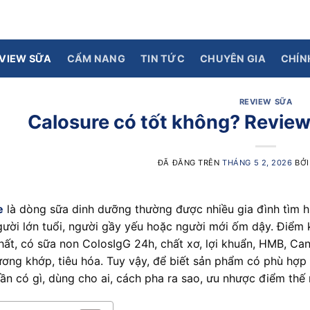
VIEW SỮA
CẨM NANG
TIN TỨC
CHUYÊN GIA
CHÍN
REVIEW SỮA
Calosure có tốt không? Review 
ĐÃ ĐĂNG TRÊN
THÁNG 5 2, 2026
BỞ
e
là dòng sữa dinh dưỡng thường được nhiều gia đình tìm h
gười lớn tuổi, người gầy yếu hoặc người mới ốm dậy. Điểm
ất, có sữa non ColosIgG 24h, chất xơ, lợi khuẩn, HMB, Can
ơng khớp, tiêu hóa. Tuy vậy, để biết sản phẩm có phù hợp 
ần có gì, dùng cho ai, cách pha ra sao, ưu nhược điểm thế 