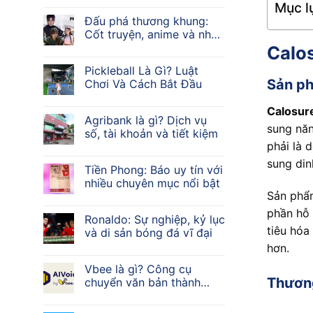
Mục lụ
Đấu phá thương khung:
Cốt truyện, anime và nhân
vật
Calos
Pickleball Là Gì? Luật
Sản ph
Chơi Và Cách Bắt Đầu
Calosur
Agribank là gì? Dịch vụ
sung năn
số, tài khoản và tiết kiệm
phải là 
sung din
Tiền Phong: Báo uy tín với
nhiều chuyên mục nổi bật
Sản phẩm
phần hỗ 
Ronaldo: Sự nghiệp, kỷ lục
tiêu hóa
và di sản bóng đá vĩ đại
hơn.
Vbee là gì? Công cụ
Thương
chuyển văn bản thành
giọng nói AI