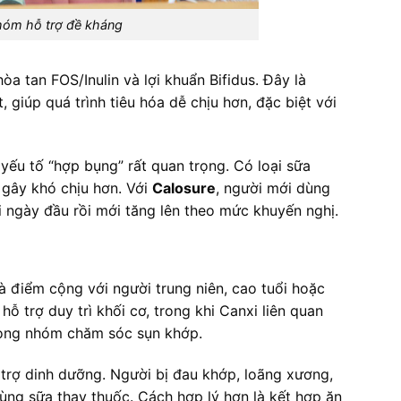
hóm hỗ trợ đề kháng
òa tan FOS/Inulin và lợi khuẩn Bifidus. Đây là
giúp quá trình tiêu hóa dễ chịu hơn, đặc biệt với
yếu tố “hợp bụng” rất quan trọng. Có loại sữa
t gây khó chịu hơn. Với
Calosure
, người mới dùng
i ngày đầu rồi mới tăng lên theo mức khuyến nghị.
 điểm cộng với người trung niên, cao tuổi hoặc
 trợ duy trì khối cơ, trong khi Canxi liên quan
rong nhóm chăm sóc sụn khớp.
 trợ dinh dưỡng. Người bị đau khớp, loãng xương,
ùng sữa thay thuốc. Cách hợp lý hơn là kết hợp ăn