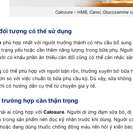
Calosure – HMB, Canxi, Glucosamine 
ối tượng có thể sử dụng
e
phù hợp nhất với người trưởng thành có nhu cầu bổ sung
 trạng yếu hoặc cần thêm năng lượng trong bữa phụ. Người
ời có khẩu phần ăn thiếu cân đối cũng có thể cân nhắc sả
 có thể phù hợp với người bận rộn, thường xuyên bỏ bữa h
hơn so với việc chuẩn bị bữa phụ cầu kỳ. Dù vậy, sữa không
 khi có hướng dẫn cụ thể từ chuyên gia y tế.
trường hợp cần thận trọng
ải ai cũng hợp với
Calosure
. Người dị ứng đạm sữa bò, d
 trong sản phẩm nên đọc kỹ nhãn trước khi dùng. Người có 
oặc đang dùng thuốc chống đông máu nên hỏi ý kiến bác s