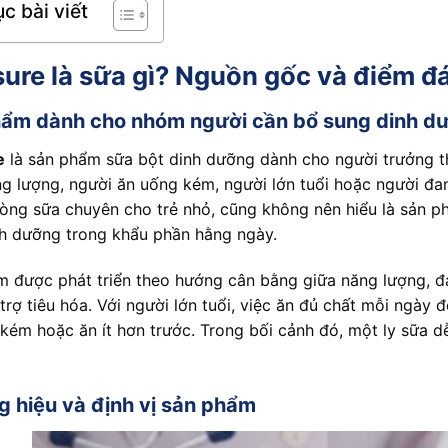
c bài viết
ure là sữa gì? Nguồn gốc và điểm đ
ẩm dành cho nhóm người cần bổ sung dinh d
e
là sản phẩm sữa bột dinh dưỡng dành cho người trưởng th
g lượng, người ăn uống kém, người lớn tuổi hoặc người đan
dòng sữa chuyên cho trẻ nhỏ, cũng không nên hiểu là sản 
h dưỡng trong khẩu phần hằng ngày.
 được phát triển theo hướng cân bằng giữa năng lượng, đạ
trợ tiêu hóa. Với người lớn tuổi, việc ăn đủ chất mỗi ngày đô
 kém hoặc ăn ít hơn trước. Trong bối cảnh đó, một ly sữa dễ
 hiệu và định vị sản phẩm