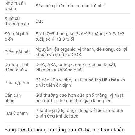
Nhóm sản
Sữa công thức hữu cơ cho trẻ nhỏ
phẩm
Xuất xứ
Đức
thương hiệu
Độ tuổi phổ
Số 1: 0–6 tháng; số 2: 6–12 tháng; số 3: 1–3
biến
tuổi; số 4: từ 3 tuổi
Nguyên liệu organic, vị thanh,
dễ uống
, có lợi
Điểm nổi bật
khuẩn và chất xơ GOS
Dưỡng chất
DHA, ARA, omega, canxi, vitamin D, sắt,
đáng chú ý
vitamin và khoáng chất
Bé cần sữa vị nhẹ, ưu tiên
hỗ trợ tiêu hóa
và
Phù hợp với
phát triển ổn định
Cần cân
Giá thường cao hơn sữa phổ thông, vị nhạt
nhắc
nên một số bé cần thời gian làm quen
Pha đúng tỷ lệ, chọn đúng số tuổi, theo dõi
Lưu ý chính
phản ứng khi đổi sữa
Bảng trên là thông tin tổng hợp để ba mẹ tham khảo