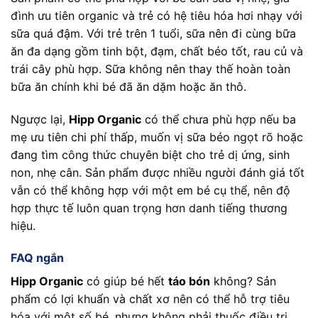
đình ưu tiên organic và trẻ có hệ tiêu hóa hơi nhạy với
sữa quá đậm. Với trẻ trên 1 tuổi, sữa nên đi cùng bữa
ăn đa dạng gồm tinh bột, đạm, chất béo tốt, rau củ và
trái cây phù hợp. Sữa không nên thay thế hoàn toàn
bữa ăn chính khi bé đã ăn dặm hoặc ăn thô.
Ngược lại,
Hipp Organic
có thể chưa phù hợp nếu ba
mẹ ưu tiên chi phí thấp, muốn vị sữa béo ngọt rõ hoặc
đang tìm công thức chuyên biệt cho trẻ dị ứng, sinh
non, nhẹ cân. Sản phẩm được nhiều người đánh giá tốt
vẫn có thể không hợp với một em bé cụ thể, nên độ
hợp thực tế luôn quan trọng hơn danh tiếng thương
hiệu.
FAQ ngắn
Hipp Organic
có giúp bé hết
táo bón
không? Sản
phẩm có lợi khuẩn và chất xơ nên có thể hỗ trợ tiêu
hóa với một số bé, nhưng không phải thuốc điều trị