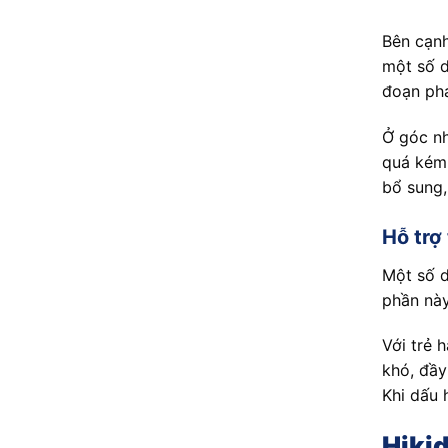
Bên cạn
một số d
đoạn phá
Ở góc nh
quá kém,
bổ sung,
Hỗ trợ
Một số 
phần này
Với trẻ 
khó, đầy
Khi dấu 
Hiki