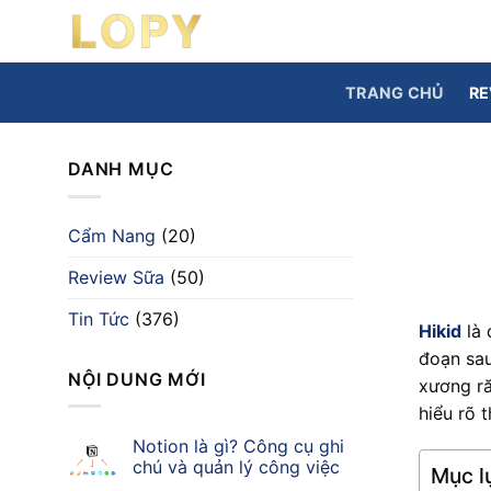
Chuyển
đến
nội
TRANG CHỦ
RE
dung
DANH MỤC
Cẩm Nang
(20)
Review Sữa
(50)
Tin Tức
(376)
Hikid
là 
đoạn sau
NỘI DUNG MỚI
xương ră
hiểu rõ 
Notion là gì? Công cụ ghi
chú và quản lý công việc
Mục lụ