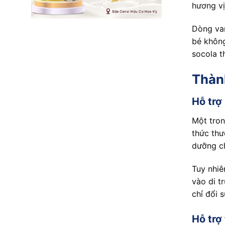
hương vị
Dòng van
bé không
socola t
Thàn
Hỗ trợ
Một tron
thức th
dưỡng ch
Tuy nhiê
vào di t
chỉ đổi 
Hỗ trợ