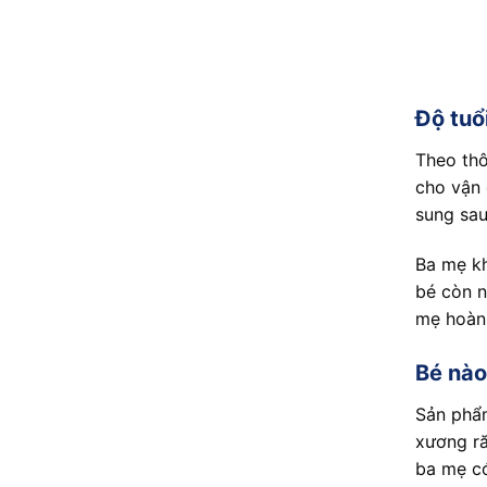
Độ tuổ
Theo thô
cho vận 
sung sau
Ba mẹ kh
bé còn n
mẹ hoàn
Bé nào
Sản phẩm
xương ră
ba mẹ có