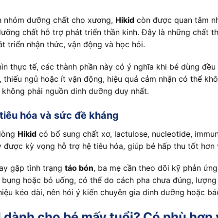
h nhóm dưỡng chất cho xương,
Hikid
còn được quan tâm n
ưỡng chất hỗ trợ phát triển thần kinh. Đây là những chất t
t triển nhận thức, vận động và học hỏi.
ìn thực tế, các thành phần này có ý nghĩa khi bé dùng đề
 thiếu ngủ hoặc ít vận động, hiệu quả cảm nhận có thể kh
 không phải nguồn dinh dưỡng duy nhất.
 tiêu hóa và sức đề kháng
dòng
Hikid
có bổ sung chất xơ, lactulose, nucleotide, imm
 được kỳ vọng hỗ trợ hệ tiêu hóa, giúp bé hấp thu tốt hơn
hay gặp tình trạng
táo bón
, ba mẹ cần theo dõi kỹ phản ứng 
 bụng hoặc bỏ uống, có thể do cách pha chưa đúng, lượng
hiệu kéo dài, nên hỏi ý kiến chuyên gia dinh dưỡng hoặc bác
d
dành cho bé mấy tuổi? Có phù hợp v