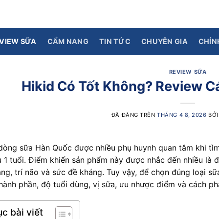
VIEW SỮA
CẨM NANG
TIN TỨC
CHUYÊN GIA
CHÍN
REVIEW SỮA
Hikid Có Tốt Không? Review C
ĐÃ ĐĂNG TRÊN
THÁNG 4 8, 2026
BỞ
dòng sữa Hàn Quốc được nhiều phụ huynh quan tâm khi tìm 
 1 tuổi. Điểm khiến sản phẩm này được nhắc đến nhiều là 
ng, trí não và sức đề kháng. Tuy vậy, để chọn đúng loại s
thành phần, độ tuổi dùng, vị sữa, ưu nhược điểm và cách ph
c bài viết