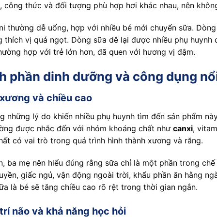
, công thức và đối tượng phù hợp hơi khác nhau, nên khô
i thường dễ uống, hợp với nhiều bé mới chuyển sữa. Dòng
 thích vị quá ngọt. Dòng sữa dê lại được nhiều phụ huynh 
hường hợp với trẻ lớn hơn, đã quen với hương vị đậm.
h phần dinh dưỡng và công dụng nổ
 xương và chiều cao
g những lý do khiến nhiều phụ huynh tìm đến sản phẩm nà
ường được nhắc đến với nhóm khoáng chất như
canxi
, vita
ất có vai trò trong quá trình hình thành xương và răng.
n, ba mẹ nên hiểu đúng rằng sữa chỉ là một phần trong ch
ruyền, giấc ngủ, vận động ngoài trời, khẩu phần ăn hằng ng
sữa là bé sẽ tăng chiều cao rõ rệt trong thời gian ngắn.
 trí não và khả năng học hỏi