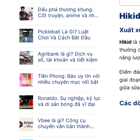
Đấu phá thương khung:
Hiki
Cốt truyện, anime và nhân
vật
Xuất x
Pickleball Là Gì? Luật
Chơi Và Cách Bắt Đầu
Hikid
là 
thường 
Agribank là gì? Dịch vụ
năng lượ
số, tài khoản và tiết kiệm
Điểm đán
Tiền Phong: Báo uy tín với
giai đoạ
nhiều chuyên mục nổi bật
giữa sữa
Ronaldo: Sự nghiệp, kỷ lục
Các d
và di sản bóng đá vĩ đại
Vbee là gì? Công cụ
chuyển văn bản thành
giọng nói AI