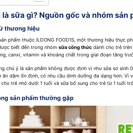
d
là sữa gì? Nguồn gốc và nhóm sản 
ứ thương hiệu
sản phẩm thuộc ILDONG FOOD’IS, một thương hiệu thực p
được biết đến trong nhóm
sữa công thức
dành cho trẻ trên
ng, canxi, vitamin và khoáng chất trong giai đoạn tăng trư
g chú ý là sản phẩm không được định vị như sữa sơ sinh 0
n ăn dặm ổn định, có nhu cầu dinh dưỡng đa dạng hơn. Vì v
 cho trẻ nhỏ dưới 1 tuổi và sữa bổ sung cho trẻ từ 1 tuổi trở
òng sản phẩm thường gặp