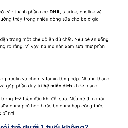
hờ các thành phần như
DHA
, taurine, choline và
hường thấy trong nhiều dòng sữa cho bé ở giai
u đặn trong một chế độ ăn đủ chất. Nếu bé ăn uống
ông rõ ràng. Vì vậy, ba mẹ nên xem sữa như phần
unoglobulin và nhóm vitamin tổng hợp. Những thành
 và góp phần duy trì
hệ miễn dịch
khỏe mạnh.
trong 1–2 tuần đầu khi đổi sữa. Nếu bé đi ngoài
 sữa chưa phù hợp hoặc bé chưa hợp công thức.
 sĩ nhi.
ới trẻ dưới 1 tuổi không?