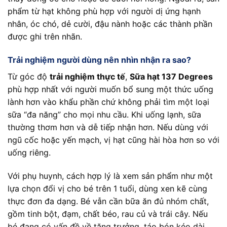
phẩm từ hạt không phù hợp với người dị ứng hạnh
nhân, óc chó, dẻ cười, đậu nành hoặc các thành phần
được ghi trên nhãn.
Trải nghiệm người dùng nên nhìn nhận ra sao?
Từ góc độ
trải nghiệm thực tế
,
Sữa hạt 137 Degrees
phù hợp nhất với người muốn bổ sung một thức uống
lành hơn vào khẩu phần chứ không phải tìm một loại
sữa “đa năng” cho mọi nhu cầu. Khi uống lạnh, sữa
thường thơm hơn và dễ tiếp nhận hơn. Nếu dùng với
ngũ cốc hoặc yến mạch, vị hạt cũng hài hòa hơn so với
uống riêng.
Với phụ huynh, cách hợp lý là xem sản phẩm như một
lựa chọn đổi vị cho bé trên 1 tuổi, dùng xen kẽ cùng
thực đơn đa dạng. Bé vẫn cần bữa ăn đủ nhóm chất,
gồm tinh bột, đạm, chất béo, rau củ và trái cây. Nếu
bé đang có vấn đề về tăng trưởng, táo bón kéo dài