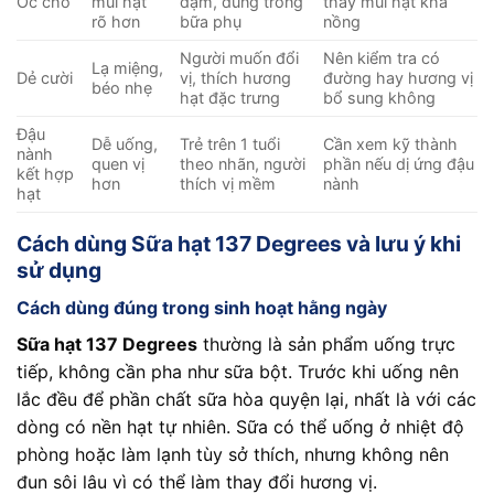
Óc chó
mùi hạt
đậm, dùng trong
thấy mùi hạt khá
rõ hơn
bữa phụ
nồng
Người muốn đổi
Nên kiểm tra có
Lạ miệng,
Dẻ cười
vị, thích hương
đường hay hương vị
béo nhẹ
hạt đặc trưng
bổ sung không
Đậu
Dễ uống,
Trẻ trên 1 tuổi
Cần xem kỹ thành
nành
quen vị
theo nhãn, người
phần nếu dị ứng đậu
kết hợp
hơn
thích vị mềm
nành
hạt
Cách dùng Sữa hạt 137 Degrees và lưu ý khi
sử dụng
Cách dùng đúng trong sinh hoạt hằng ngày
Sữa hạt 137 Degrees
thường là sản phẩm uống trực
tiếp, không cần pha như sữa bột. Trước khi uống nên
lắc đều để phần chất sữa hòa quyện lại, nhất là với các
dòng có nền hạt tự nhiên. Sữa có thể uống ở nhiệt độ
phòng hoặc làm lạnh tùy sở thích, nhưng không nên
đun sôi lâu vì có thể làm thay đổi hương vị.