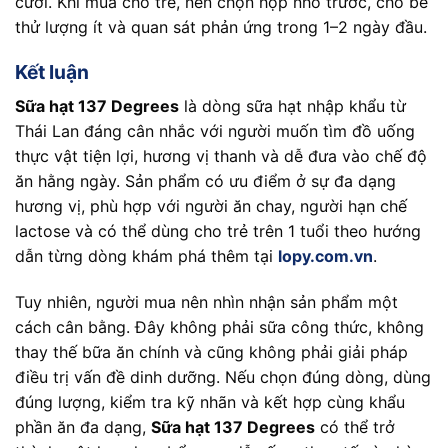
cười. Khi mua cho trẻ, nên chọn hộp nhỏ trước, cho bé
thử lượng ít và quan sát phản ứng trong 1–2 ngày đầu.
Kết luận
Sữa hạt 137 Degrees
là dòng sữa hạt nhập khẩu từ
Thái Lan đáng cân nhắc với người muốn tìm đồ uống
thực vật tiện lợi, hương vị thanh và dễ đưa vào chế độ
ăn hằng ngày. Sản phẩm có ưu điểm ở sự đa dạng
hương vị, phù hợp với người ăn chay, người hạn chế
lactose và có thể dùng cho trẻ trên 1 tuổi theo hướng
dẫn từng dòng khám phá thêm tại
lopy.com.vn
.
Tuy nhiên, người mua nên nhìn nhận sản phẩm một
cách cân bằng. Đây không phải sữa công thức, không
thay thế bữa ăn chính và cũng không phải giải pháp
điều trị vấn đề dinh dưỡng. Nếu chọn đúng dòng, dùng
đúng lượng, kiểm tra kỹ nhãn và kết hợp cùng khẩu
phần ăn đa dạng,
Sữa hạt 137 Degrees
có thể trở