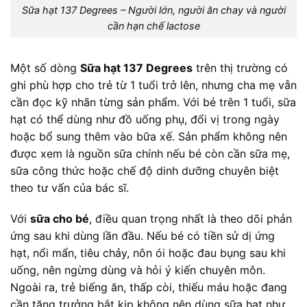
Sữa hạt 137 Degrees – Người lớn, người ăn chay và người
cần hạn chế lactose
Một số dòng
Sữa hạt 137 Degrees
trên thị trường có
ghi phù hợp cho trẻ từ 1 tuổi trở lên, nhưng cha mẹ vẫn
cần đọc kỹ nhãn từng sản phẩm. Với bé trên 1 tuổi, sữa
hạt có thể dùng như đồ uống phụ, đổi vị trong ngày
hoặc bổ sung thêm vào bữa xế. Sản phẩm không nên
được xem là nguồn sữa chính nếu bé còn cần sữa mẹ,
sữa công thức hoặc chế độ dinh dưỡng chuyên biệt
theo tư vấn của bác sĩ.
Với
sữa cho bé
, điều quan trọng nhất là theo dõi phản
ứng sau khi dùng lần đầu. Nếu bé có tiền sử dị ứng
hạt, nổi mẩn, tiêu chảy, nôn ói hoặc đau bụng sau khi
uống, nên ngừng dùng và hỏi ý kiến chuyên môn.
Ngoài ra, trẻ biếng ăn, thấp còi, thiếu máu hoặc đang
cần tăng trưởng bắt kịp không nên dùng sữa hạt như