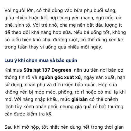
Với người lớn, có thể dùng vào bữa phụ buổi sáng,
giữa chiều hoặc kết hợp cùng yến mạch, ngũ cốc, cà
phê, sinh tố. Với trẻ nhỏ, cha mẹ nên bắt đầu lượng ít
để theo dõi khả năng hợp sữa. Nếu bé uống tốt, không
có biểu hiện khó chịu đường ruột, có thể dùng xen kẽ
trong tuần thay vì uống quá nhiều mỗi ngày.
Lưu ý khi chọn mua và bảo quản
Khi mua
Sữa hạt 137 Degrees
, nên ưu tiên nơi bán có
thông tin rõ về
nguồn gốc xuất xứ
, ngày sản xuất, hạn
sử dụng, nhãn phụ và điều kiện bảo quản. Hộp sữa
không nên bị móp méo, phồng, rò rỉ hoặc có mùi lạ khi
mở. Với hàng nhập khẩu, mức
giá bán
có thể chênh
lệch tùy kênh phân phối, nhưng giá quá rẻ bất thường
cần được kiểm tra kỹ.
Sau khi mở hộp, tốt nhất nên dùng hết trong thời gian