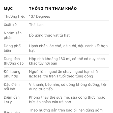
MỤC
THÔNG TIN THAM KHẢO
Thương hiệu
137 Degrees
Xuất xứ
Thái Lan
Nhóm sản
Đồ uống thực vật từ hạt
phẩm
Dòng phổ
Hạnh nhân, óc chó, dẻ cười, đậu nành kết hợp
biến
hạt
Dung tích
Hộp nhỏ khoảng 180 ml, có thể có quy cách
thường gặp
khác tùy nơi bán
Đối tượng
Người lớn, người ăn chay, người hạn chế
phù hợp
lactose, trẻ trên 1 tuổi theo từng dòng
Đặc điểm
Vị thanh, béo nhẹ, có dòng không đường, tiện
nổi bật
dùng trực tiếp
Điểm cần
Không thay thế sữa mẹ, sữa công thức hoặc
lưu ý
bữa ăn chính của trẻ nhỏ
Theo hướng dẫn trên bao bì, nên dùng sớm
Bảo quản