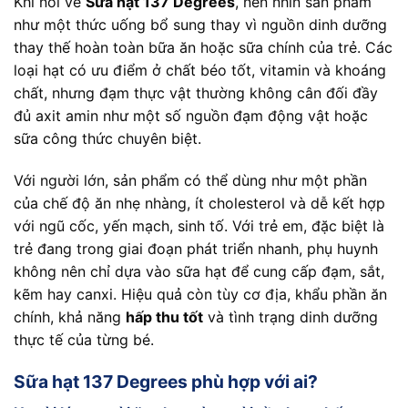
Khi nói về
Sữa hạt 137 Degrees
, nên nhìn sản phẩm
như một thức uống bổ sung thay vì nguồn dinh dưỡng
thay thế hoàn toàn bữa ăn hoặc sữa chính của trẻ. Các
loại hạt có ưu điểm ở chất béo tốt, vitamin và khoáng
chất, nhưng đạm thực vật thường không cân đối đầy
đủ axit amin như một số nguồn đạm động vật hoặc
sữa công thức chuyên biệt.
Với người lớn, sản phẩm có thể dùng như một phần
của chế độ ăn nhẹ nhàng, ít cholesterol và dễ kết hợp
với ngũ cốc, yến mạch, sinh tố. Với trẻ em, đặc biệt là
trẻ đang trong giai đoạn phát triển nhanh, phụ huynh
không nên chỉ dựa vào sữa hạt để cung cấp đạm, sắt,
kẽm hay canxi. Hiệu quả còn tùy cơ địa, khẩu phần ăn
chính, khả năng
hấp thu tốt
và tình trạng dinh dưỡng
thực tế của từng bé.
Sữa hạt 137 Degrees phù hợp với ai?