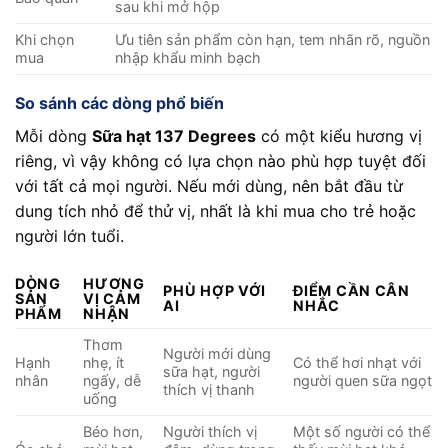
sau khi mở hộp
Khi chọn
Ưu tiên sản phẩm còn hạn, tem nhãn rõ, nguồn
mua
nhập khẩu minh bạch
So sánh các dòng phổ biến
Mỗi dòng
Sữa hạt 137 Degrees
có một kiểu hương vị
riêng, vì vậy không có lựa chọn nào phù hợp tuyệt đối
với tất cả mọi người. Nếu mới dùng, nên bắt đầu từ
dung tích nhỏ để thử vị, nhất là khi mua cho trẻ hoặc
người lớn tuổi.
DÒNG
HƯƠNG
PHÙ HỢP VỚI
ĐIỂM CẦN CÂN
SẢN
VỊ CẢM
AI
NHẮC
PHẨM
NHẬN
Thơm
Người mới dùng
Hạnh
nhẹ, ít
Có thể hơi nhạt với
sữa hạt, người
nhân
ngấy, dễ
người quen sữa ngọt
thích vị thanh
uống
Béo hơn,
Người thích vị
Một số người có thể