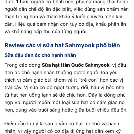
dưới 1 tuổi, người có bệnh nền, phụ nữ mang thai hoặc
người cần chế độ ăn đặc biệt, việc dùng sản phẩm nên
thận trọng hơn và tham khảo ý kiến chuyên môn khi
cần. Hiệu quả cảm nhận còn tùy cơ địa, khẩu phần ăn
và khả năng hấp thu của từng người.
Review các vị sữa hạt Sahmyook phổ biến
Sữa đậu đen óc chó hạnh nhân
Trong các dòng
Sữa hạt Hàn Quốc Sahmyook
, vị đậu
đen óc chó hạnh nhân thường được người lớn yêu
thích vì cảm giác bùi, thơm và ít “trẻ con” hơn các vị
trái cây. Vị sữa có độ ngọt tương đối, hậu vị béo nhẹ
từ hạt nên uống lạnh sẽ dễ chịu hơn. Đây là dòng phù
hợp với người muốn một loại sữa hạt có cảm giác no
hơn, dùng vào buổi sáng hoặc giữa buổi chiều đều ổn.
Điểm cần lưu ý là sản phẩm có hạt óc chó và hạnh
nhân, vì vậy người có cơ địa dị ứng hạt cần xem kỹ