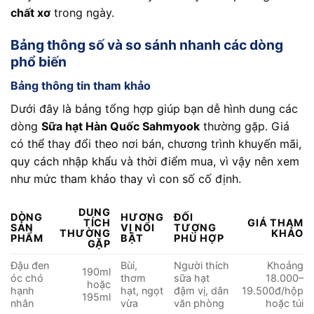
chất xơ
trong ngày.
Bảng thông số và so sánh nhanh các dòng
phổ biến
Bảng thông tin tham khảo
Dưới đây là bảng tổng hợp giúp bạn dễ hình dung các
dòng
Sữa hạt Hàn Quốc Sahmyook
thường gặp. Giá
có thể thay đổi theo nơi bán, chương trình khuyến mãi,
quy cách nhập khẩu và thời điểm mua, vì vậy nên xem
như mức tham khảo thay vì con số cố định.
DUNG
DÒNG
HƯƠNG
ĐỐI
TÍCH
GIÁ THAM
SẢN
VỊ NỔI
TƯỢNG
THƯỜNG
KHẢO
PHẨM
BẬT
PHÙ HỢP
GẶP
Đậu đen
Bùi,
Người thích
Khoảng
190ml
óc chó
thơm
sữa hạt
18.000–
hoặc
hạnh
hạt, ngọt
đậm vị, dân
19.500đ/hộp
195ml
nhân
vừa
văn phòng
hoặc túi