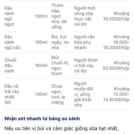
Thơm
Đậu
Người mới
bắp,
nành
uống sữa
Khoảng
190ml
ngọt
ngô
thực vật,
16.000đ/hộp
nhẹ, dễ
ngọt
trẻ lớn
uống
Đậu
Bùi, hơi
Người cần
Khoảng
nành
190ml
ngậy, no
bữa phụ
16.000–
ngũ cốc
nhẹ
nhanh
18.000đ/hộp
Mùi
Chuối
Người thích
chuối rõ,
Khoảng
đậu
190ml
vị trái cây,
ngọt,
20.000đ/hộp
nành
trẻ lớn
thơm
Người
Đậu và
Chua
muốn đổi
Khoảng
trái cây
ngọt,
140ml
vị, uống
10.000–
nhiệt
tươi, lạ
giải khát
14.800đ/hộp
đới
miệng
nhẹ
Nhận xét nhanh từ bảng so sánh
Nếu ưu tiên vị bùi và cảm giác giống sữa hạt nhất,