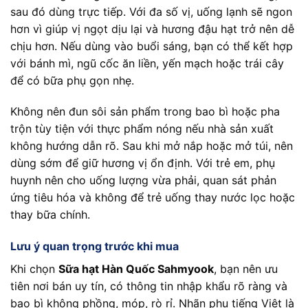
sau đó dùng trực tiếp. Với đa số vị, uống lạnh sẽ ngon
hơn vì giúp vị ngọt dịu lại và hương đậu hạt trở nên dễ
chịu hơn. Nếu dùng vào buổi sáng, bạn có thể kết hợp
với bánh mì, ngũ cốc ăn liền, yến mạch hoặc trái cây
để có bữa phụ gọn nhẹ.
Không nên đun sôi sản phẩm trong bao bì hoặc pha
trộn tùy tiện với thực phẩm nóng nếu nhà sản xuất
không hướng dẫn rõ. Sau khi mở nắp hoặc mở túi, nên
dùng sớm để giữ hương vị ổn định. Với trẻ em, phụ
huynh nên cho uống lượng vừa phải, quan sát phản
ứng tiêu hóa và không để trẻ uống thay nước lọc hoặc
thay bữa chính.
Lưu ý quan trọng trước khi mua
Khi chọn
Sữa hạt Hàn Quốc Sahmyook
, bạn nên ưu
tiên nơi bán uy tín, có thông tin nhập khẩu rõ ràng và
bao bì không phồng, móp, rò rỉ. Nhãn phụ tiếng Việt là