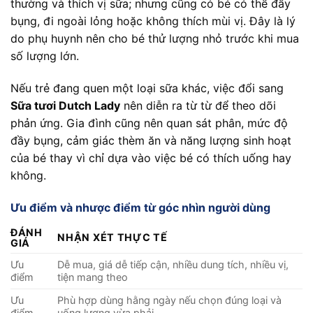
thường và thích vị sữa; nhưng cũng có bé có thể đầy
bụng, đi ngoài lỏng hoặc không thích mùi vị. Đây là lý
do phụ huynh nên cho bé thử lượng nhỏ trước khi mua
số lượng lớn.
Nếu trẻ đang quen một loại sữa khác, việc đổi sang
Sữa tươi Dutch Lady
nên diễn ra từ từ để theo dõi
phản ứng. Gia đình cũng nên quan sát phân, mức độ
đầy bụng, cảm giác thèm ăn và năng lượng sinh hoạt
của bé thay vì chỉ dựa vào việc bé có thích uống hay
không.
Ưu điểm và nhược điểm từ góc nhìn người dùng
ĐÁNH
NHẬN XÉT THỰC TẾ
GIÁ
Ưu
Dễ mua, giá dễ tiếp cận, nhiều dung tích, nhiều vị,
điểm
tiện mang theo
Ưu
Phù hợp dùng hằng ngày nếu chọn đúng loại và
điểm
uống lượng vừa phải