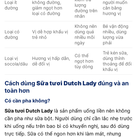
Loại ít
không đường,
người muốn
lượng
đường
giảm ngọt hơn
cân bằng
đường trên
loại có đường
hương vị
nhãn
Không nên
Bé vận động
Loại có
Vị dễ hợp khẩu vị
dùng quá
nhiều, dùng
đường
trẻ nhỏ
nhiều mỗi
lượng vừa
ngày
phải
Trẻ kén sữa,
Có thể
Loại vị
Hương vị hấp dẫn,
dùng thỉnh
ngọt hơn
socola/dâu
dễ đổi vị
thoảng để đổi
tùy dòng
khẩu vị
Cách dùng
Sữa tươi Dutch Lady
đúng và an
toàn hơn
Có cần pha không?
Sữa tươi Dutch Lady
là sản phẩm uống liền nên không
cần pha như sữa bột. Người dùng chỉ cần lắc nhẹ trước
khi uống nếu trên bao bì có khuyến nghị, sau đó dùng
trực tiếp. Sữa có thể ngon hơn khi làm mát, nhưng