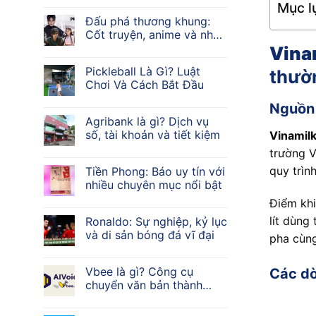
Mục lụ
Đấu phá thương khung:
Cốt truyện, anime và nhân
vật
Vina
Pickleball Là Gì? Luật
thườ
Chơi Và Cách Bắt Đầu
Nguồn 
Agribank là gì? Dịch vụ
số, tài khoản và tiết kiệm
Vinamil
trường V
quy trìn
Tiền Phong: Báo uy tín với
nhiều chuyên mục nổi bật
Điểm khi
lít dùng
Ronaldo: Sự nghiệp, kỷ lục
và di sản bóng đá vĩ đại
pha cùng
Vbee là gì? Công cụ
Các dò
chuyển văn bản thành
giọng nói AI