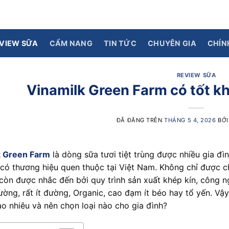
VIEW SỮA
CẨM NANG
TIN TỨC
CHUYÊN GIA
CHÍN
REVIEW SỮA
Vinamilk Green Farm có tốt k
ĐÃ ĐĂNG TRÊN
THÁNG 5 4, 2026
BỞ
k Green Farm
là dòng sữa tươi tiệt trùng được nhiều gia đ
có thương hiệu quen thuộc tại Việt Nam. Không chỉ được c
còn được nhắc đến bởi quy trình sản xuất khép kín, công n
ờng, rất ít đường, Organic, cao đạm ít béo hay tổ yến. Vậ
bao nhiêu và nên chọn loại nào cho gia đình?