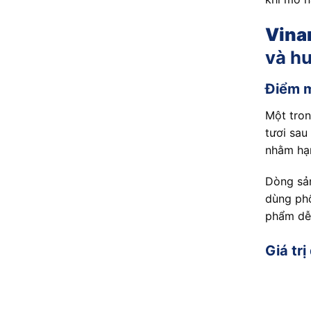
Vina
và h
Điểm m
Một tron
tươi sau
nhằm hạn
Dòng sản
dùng phổ
phẩm dễ 
Giá tr