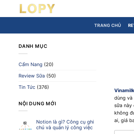
Chuyển
đến
nội
TRANG CHỦ
RE
dung
DANH MỤC
Cẩm Nang
(20)
Review Sữa
(50)
Tin Tức
(376)
Vinamil
dùng và 
NỘI DUNG MỚI
sữa này 
không đư
ai, giá 
Notion là gì? Công cụ ghi
chú và quản lý công việc