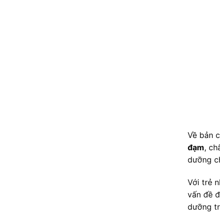
Về bản c
đạm
, ch
dưỡng ch
Với trẻ 
vấn đề đ
dưỡng tr