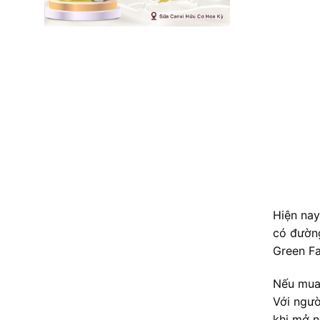
Hiện nay
có đường
Green Fa
Nếu mua 
Với ngườ
khi mở n