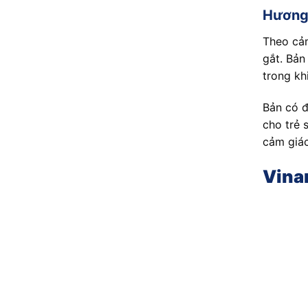
Hương 
Theo cả
gắt. Bản
trong kh
Bản có đ
cho trẻ 
cảm giác
Vina