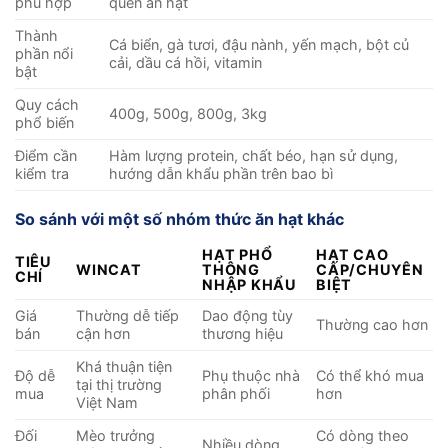
phù hợp
quen ăn hạt
Thành
Cá biển, gà tươi, đậu nành, yến mạch, bột củ
phần nổi
cải, dầu cá hồi, vitamin
bật
Quy cách
400g, 500g, 800g, 3kg
phổ biến
Điểm cần
Hàm lượng protein, chất béo, hạn sử dụng,
kiểm tra
hướng dẫn khẩu phần trên bao bì
So sánh với một số nhóm thức ăn hạt khác
HẠT PHỔ
HẠT CAO
TIÊU
WINCAT
THÔNG
CẤP/CHUYÊN
CHÍ
NHẬP KHẨU
BIỆT
Giá
Thường dễ tiếp
Dao động tùy
Thường cao hơn
bán
cận hơn
thương hiệu
Khá thuận tiện
Độ dễ
Phụ thuộc nhà
Có thể khó mua
tại thị trường
mua
phân phối
hơn
Việt Nam
Đối
Mèo trưởng
Có dòng theo
Nhiều dòng