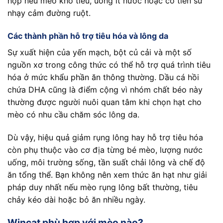
hợp nếu mèo khó tiêu, uống ít nước hoặc có tiền sử
nhạy cảm đường ruột.
Các thành phần hỗ trợ tiêu hóa và lông da
Sự xuất hiện của yến mạch, bột củ cải và một số
nguồn xơ trong công thức có thể hỗ trợ quá trình tiêu
hóa ở mức khẩu phần ăn thông thường. Dầu cá hồi
chứa DHA cũng là điểm cộng vì nhóm chất béo này
thường được người nuôi quan tâm khi chọn hạt cho
mèo có nhu cầu chăm sóc lông da.
Dù vậy, hiệu quả giảm rụng lông hay hỗ trợ tiêu hóa
còn phụ thuộc vào cơ địa từng bé mèo, lượng nước
uống, môi trường sống, tần suất chải lông và chế độ
ăn tổng thể. Bạn không nên xem thức ăn hạt như giải
pháp duy nhất nếu mèo rụng lông bất thường, tiêu
chảy kéo dài hoặc bỏ ăn nhiều ngày.
Wincat phù hợp với mèo nào?