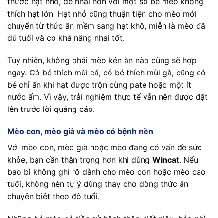
thước hạt nhỏ, dễ nhai hơn với một số bé mèo không
thích hạt lớn. Hạt nhỏ cũng thuận tiện cho mèo mới
chuyển từ thức ăn mềm sang hạt khô, miễn là mèo đã
đủ tuổi và có khả năng nhai tốt.
Tuy nhiên, không phải mèo kén ăn nào cũng sẽ hợp
ngay. Có bé thích mùi cá, có bé thích mùi gà, cũng có
bé chỉ ăn khi hạt được trộn cùng pate hoặc một ít
nước ấm. Vì vậy, trải nghiệm thực tế vẫn nên được đặt
lên trước lời quảng cáo.
Mèo con, mèo già và mèo có bệnh nền
Với mèo con, mèo già hoặc mèo đang có vấn đề sức
khỏe, bạn cần thận trọng hơn khi dùng
Wincat
. Nếu
bao bì không ghi rõ dành cho mèo con hoặc mèo cao
tuổi, không nên tự ý dùng thay cho dòng thức ăn
chuyên biệt theo độ tuổi.