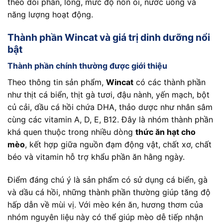
theo dõi phân, lông, mức độ nôn ói, nước uống và
năng lượng hoạt động.
Thành phần Wincat và giá trị dinh dưỡng nổi
bật
Thành phần chính thường được giới thiệu
Theo thông tin sản phẩm,
Wincat
có các thành phần
như thịt cá biển, thịt gà tươi, đậu nành, yến mạch, bột
củ cải, dầu cá hồi chứa DHA, thảo dược như nhân sâm
cùng các vitamin A, D, E, B12. Đây là nhóm thành phần
khá quen thuộc trong nhiều dòng
thức ăn hạt cho
mèo
, kết hợp giữa nguồn đạm động vật, chất xơ, chất
béo và vitamin hỗ trợ khẩu phần ăn hằng ngày.
Điểm đáng chú ý là sản phẩm có sử dụng cá biển, gà
và dầu cá hồi, những thành phần thường giúp tăng độ
hấp dẫn về mùi vị. Với mèo kén ăn, hương thơm của
nhóm nguyên liệu này có thể giúp mèo dễ tiếp nhận