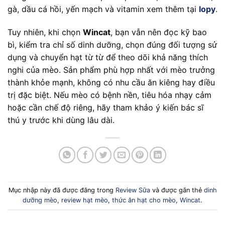
gà, dầu cá hồi, yến mạch và vitamin xem thêm tại
lopy
.
Tuy nhiên, khi chọn
Wincat
, bạn vẫn nên đọc kỹ bao
bì, kiểm tra chỉ số dinh dưỡng, chọn đúng đối tượng sử
dụng và chuyển hạt từ từ để theo dõi khả năng thích
nghi của mèo. Sản phẩm phù hợp nhất với mèo trưởng
thành khỏe mạnh, không có nhu cầu ăn kiêng hay điều
trị đặc biệt. Nếu mèo có bệnh nền, tiêu hóa nhạy cảm
hoặc cần chế độ riêng, hãy tham khảo ý kiến bác sĩ
thú y trước khi dùng lâu dài.
Mục nhập này đã được đăng trong
Review Sữa
và được gắn thẻ
dinh
dưỡng mèo
,
review hạt mèo
,
thức ăn hạt cho mèo
,
Wincat
.