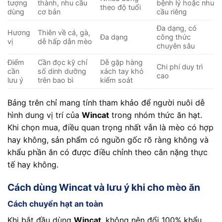
tượng
thành, nhu cầu
bệnh lý hoặc nhu
theo độ tuổi
dùng
cơ bản
cầu riêng
Đa dạng, có
Hương
Thiên về cá, gà,
Đa dạng
công thức
vị
dễ hấp dẫn mèo
chuyên sâu
Điểm
Cần đọc kỹ chỉ
Dễ gặp hàng
Chi phí duy trì
cần
số dinh dưỡng
xách tay khó
cao
lưu ý
trên bao bì
kiểm soát
Bảng trên chỉ mang tính tham khảo để người nuôi dễ
hình dung vị trí của
Wincat
trong nhóm thức ăn hạt.
Khi chọn mua, điều quan trọng nhất vẫn là mèo có hợp
hay không, sản phẩm có nguồn gốc rõ ràng không và
khẩu phần ăn có được điều chỉnh theo cân nặng thực
tế hay không.
Cách dùng Wincat và lưu ý khi cho mèo ăn
Cách chuyển hạt an toàn
Khi bắt đầu dùng
Wincat
, không nên đổi 100% khẩu