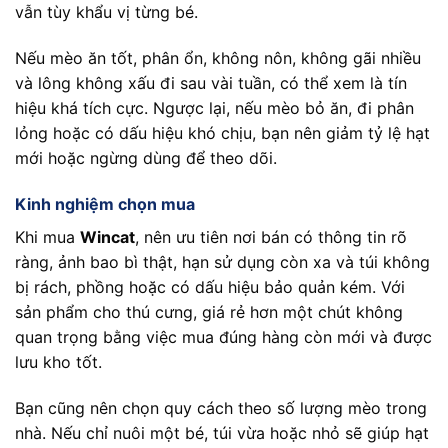
vẫn tùy khẩu vị từng bé.
Nếu mèo ăn tốt, phân ổn, không nôn, không gãi nhiều
và lông không xấu đi sau vài tuần, có thể xem là tín
hiệu khá tích cực. Ngược lại, nếu mèo bỏ ăn, đi phân
lỏng hoặc có dấu hiệu khó chịu, bạn nên giảm tỷ lệ hạt
mới hoặc ngừng dùng để theo dõi.
Kinh nghiệm chọn mua
Khi mua
Wincat
, nên ưu tiên nơi bán có thông tin rõ
ràng, ảnh bao bì thật, hạn sử dụng còn xa và túi không
bị rách, phồng hoặc có dấu hiệu bảo quản kém. Với
sản phẩm cho thú cưng, giá rẻ hơn một chút không
quan trọng bằng việc mua đúng hàng còn mới và được
lưu kho tốt.
Bạn cũng nên chọn quy cách theo số lượng mèo trong
nhà. Nếu chỉ nuôi một bé, túi vừa hoặc nhỏ sẽ giúp hạt