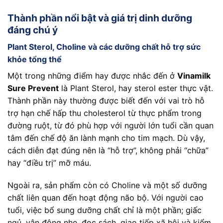
Thành phần nổi bật và giá trị dinh dưỡng
đáng chú ý
Plant Sterol, Choline và các dưỡng chất hỗ trợ sức
khỏe tổng thể
Một trong những điểm hay được nhắc đến ở
Vinamilk
Sure Prevent
là Plant Sterol, hay sterol ester thực vật.
Thành phần này thường được biết đến với vai trò hỗ
trợ hạn chế hấp thu cholesterol từ thực phẩm trong
đường ruột, từ đó phù hợp với người lớn tuổi cần quan
tâm đến chế độ ăn lành mạnh cho tim mạch. Dù vậy,
cách diễn đạt đúng nên là “hỗ trợ”, không phải “chữa”
hay “điều trị” mỡ máu.
Ngoài ra, sản phẩm còn có Choline và một số dưỡng
chất liên quan đến hoạt động não bộ. Với người cao
tuổi, việc bổ sung dưỡng chất chỉ là một phần; giấc
ngủ, vận động nhẹ, đọc sách, giao tiếp xã hội và kiểm