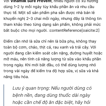
Với
Vinamilk Sure Prevent
, nhiều người có xu hướng
dùng 1–2 ly mỗi ngày tùy khẩu phần ăn và nhu cầu
thực tế. Một số sản phẩm pha sẵn được nhà bán lẻ
khuyến nghị 2–3 chai mỗi ngày, nhưng đây là thông tin
tham khảo theo từng dạng sản phẩm, không phải mức
bắt buộc cho mọi người. :contentReference[oaicite:2]
Điểm cần nhớ là sữa chỉ nên là bữa phụ, không thay
toàn bộ cơm, cháo, thịt cá, rau xanh và trái cây. Với
người đang cần kiểm soát cân nặng, đường huyết hoặc
mỡ máu, nên tính cả năng lượng từ sữa vào khẩu phần
trong ngày. Khi mới bắt đầu, có thể dùng lượng nhỏ
trong vài ngày để kiểm tra độ hợp sữa, vị sữa và khả
năng tiêu hóa.
Lưu ý quan trọng: Nếu người dùng có
bệnh nền, đang dùng thuốc dài ngày
hoặc cần chế độ ăn đặc biệt, hãy hỏi