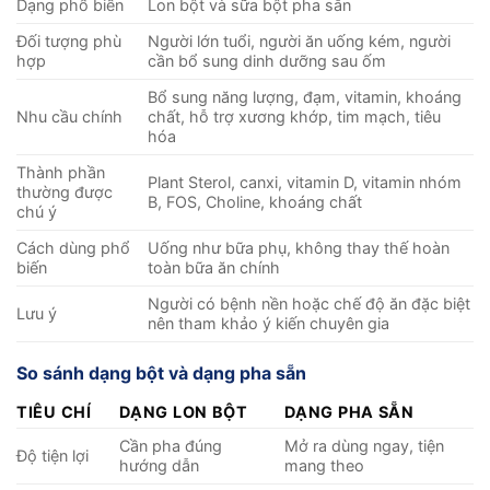
Dạng phổ biến
Lon bột và sữa bột pha sẵn
Đối tượng phù
Người lớn tuổi, người ăn uống kém, người
hợp
cần bổ sung dinh dưỡng sau ốm
Bổ sung năng lượng, đạm, vitamin, khoáng
Nhu cầu chính
chất, hỗ trợ xương khớp, tim mạch, tiêu
hóa
Thành phần
Plant Sterol, canxi, vitamin D, vitamin nhóm
thường được
B, FOS, Choline, khoáng chất
chú ý
Cách dùng phổ
Uống như bữa phụ, không thay thế hoàn
biến
toàn bữa ăn chính
Người có bệnh nền hoặc chế độ ăn đặc biệt
Lưu ý
nên tham khảo ý kiến chuyên gia
So sánh dạng bột và dạng pha sẵn
TIÊU CHÍ
DẠNG LON BỘT
DẠNG PHA SẴN
Cần pha đúng
Mở ra dùng ngay, tiện
Độ tiện lợi
hướng dẫn
mang theo