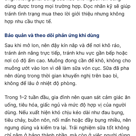
dùng được trong mọi trường hợp. Đọc nhãn kỹ sẽ giúp
tránh tình trạng mua theo lời giới thiệu nhưng không
hợp nhu cầu thực tế.
Bảo quản và theo dõi phản ứng khi dùng
Sau khi mở lon, nên đậy kín nắp và để nơi khô ráo,
tránh ánh nắng trực tiếp, tránh khu vực gần bếp hoặc
nơi có độ ẩm cao. Muỗng đong cần để khô, không cho
muỗng ướt vào lon vì dễ làm sữa vón cục. Sữa đã pha
nên dùng trong thời gian khuyến nghị trên bao bì,
không để lâu ở nhiệt độ phòng.
Trong 1–2 tuần đầu, gia đình nên quan sát cảm giác ăn
uống, tiêu hóa, giấc ngủ và mức độ hợp vị của người
dùng. Nếu xuất hiện khó chịu kéo dài như đau bụng,
tiêu chảy, buồn nôn, nổi mẩn hoặc đầy bụng nhiều, nên
ngưng dùng và kiểm tra lại. Trải nghiệm sữa tốt không
chỉ nằm ở bảng thành phần, mà còn ở việc người dùng