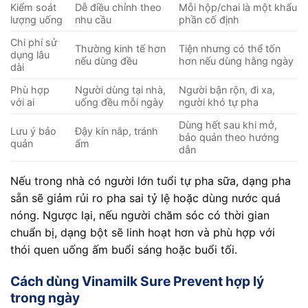
Kiểm soát
Dễ điều chỉnh theo
Mỗi hộp/chai là một khẩu
lượng uống
nhu cầu
phần cố định
Chi phí sử
Thường kinh tế hơn
Tiện nhưng có thể tốn
dụng lâu
nếu dùng đều
hơn nếu dùng hằng ngày
dài
Phù hợp
Người dùng tại nhà,
Người bận rộn, đi xa,
với ai
uống đều mỗi ngày
người khó tự pha
Dùng hết sau khi mở,
Lưu ý bảo
Đậy kín nắp, tránh
bảo quản theo hướng
quản
ẩm
dẫn
Nếu trong nhà có người lớn tuổi tự pha sữa, dạng pha
sẵn sẽ giảm rủi ro pha sai tỷ lệ hoặc dùng nước quá
nóng. Ngược lại, nếu người chăm sóc có thời gian
chuẩn bị, dạng bột sẽ linh hoạt hơn và phù hợp với
thói quen uống ấm buổi sáng hoặc buổi tối.
Cách dùng Vinamilk Sure Prevent hợp lý
trong ngày